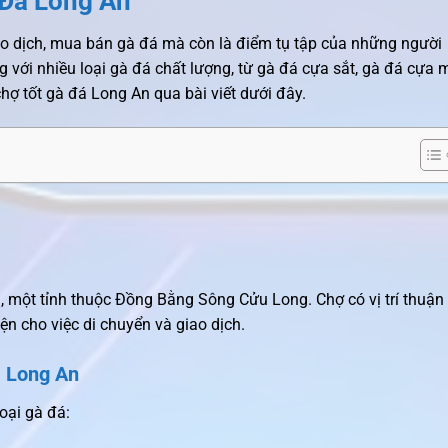
 Đá Long An
iao dịch, mua bán gà đá mà còn là điểm tụ tập của những người
 với nhiều loại gà đá chất lượng, từ gà đá cựa sắt, gà đá cựa 
hợ tốt gà đá Long An qua bài viết dưới đây.
 một tỉnh thuộc Đồng Bằng Sông Cửu Long. Chợ có vị trí thuận 
ện cho việc di chuyển và giao dịch.
á Long An
oại gà đá: