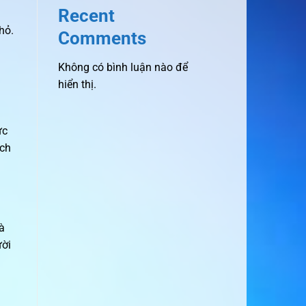
Recent
hỏ.
Comments
Không có bình luận nào để
hiển thị.
ức
ịch
à
ười