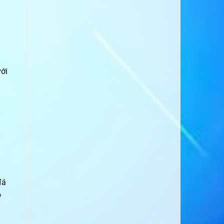
với
đá
ó