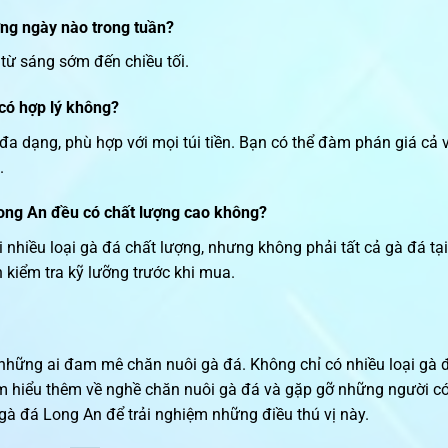
ng ngày nào trong tuần?
từ sáng sớm đến chiều tối.
 có hợp lý không?
 đa dạng, phù hợp với mọi túi tiền. Bạn có thể đàm phán giá cả 
.
 Long An đều có chất lượng cao không?
 nhiều loại gà đá chất lượng, nhưng không phải tất cả gà đá tại
 kiểm tra kỹ lưỡng trước khi mua.
 những ai đam mê chăn nuôi gà đá. Không chỉ có nhiều loại gà 
tìm hiểu thêm về nghề chăn nuôi gà đá và gặp gỡ những người c
 gà đá Long An để trải nghiệm những điều thú vị này.