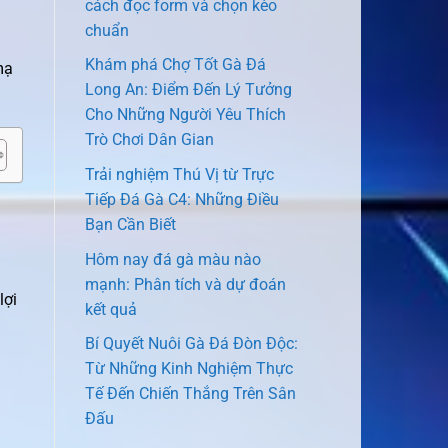
cách đọc form và chọn kèo
chuẩn
Khám phá Chợ Tốt Gà Đá
mạ
Long An: Điểm Đến Lý Tưởng
Cho Những Người Yêu Thích
Trò Chơi Dân Gian
Trải nghiệm Thú Vị từ Trực
Tiếp Đá Gà C4: Những Điều
Bạn Cần Biết
Hôm nay đá gà màu nào
mạnh: Phân tích và dự đoán
lợi
kết quả
Bí Quyết Nuôi Gà Đá Đòn Độc:
Từ Những Kinh Nghiệm Thực
Tế Đến Chiến Thắng Trên Sân
Đấu