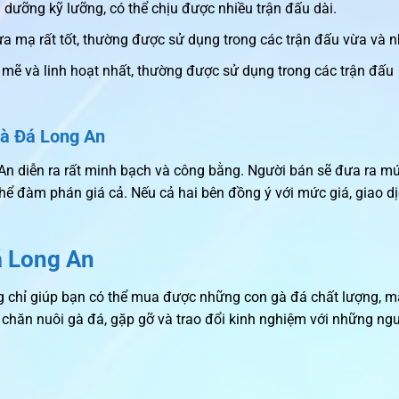
 dưỡng kỹ lưỡng, có thể chịu được nhiều trận đấu dài.
a mạ rất tốt, thường được sử dụng trong các trận đấu vừa và n
mẽ và linh hoạt nhất, thường được sử dụng trong các trận đấu
Gà Đá Long An
g An diễn ra rất minh bạch và công bằng. Người bán sẽ đưa ra m
ể đàm phán giá cả. Nếu cả hai bên đồng ý với mức giá, giao d
á Long An
g chỉ giúp bạn có thể mua được những con gà đá chất lượng, m
 chăn nuôi gà đá, gặp gỡ và trao đổi kinh nghiệm với những ng