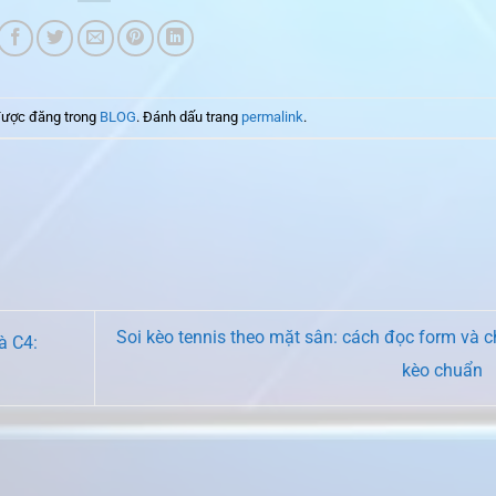
được đăng trong
BLOG
. Đánh dấu trang
permalink
.
Soi kèo tennis theo mặt sân: cách đọc form và 
à C4:
kèo chuẩn