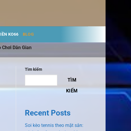
IỀN KO66
BLOG
 Chơi Dân Gian
Tìm kiếm
TÌM
KIẾM
Recent Posts
Soi kèo tennis theo mặt sân: