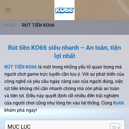
Chuyển
đến
nội
dung
KO66
-
RÚT TIỀN KO66
Rút tiền KO66 siêu nhanh – An toàn, tiện
lợi nhất
RÚT TIỀN KO66
là một trong những yếu tố quan trọng mà
người chơi game trực tuyến cần lưu ý. Với sự phát triển của
công nghệ và yêu cầu ngày càng cao của người dùng, việc
rút tiền không chỉ cần nhanh chóng mà còn phải an toàn
và tiện lợi. Điều này quyết định rất nhiều đến trải nghiệm
của người chơi cũng như lòng tin vào hệ thống. Cùng
Ko66
khám phá ngay!
MỤC LỤC