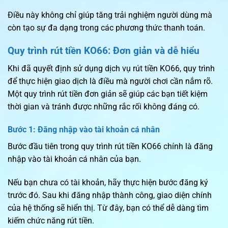
Điều này không chỉ giúp tăng trải nghiệm người dùng mà
còn tạo sự đa dạng trong các phương thức thanh toán.
Quy trình rút tiền KO66: Đơn giản và dễ hiểu
Khi đã quyết định sử dụng dịch vụ rút tiền KO66, quy trình
để thực hiện giao dịch là điều mà người chơi cần nắm rõ.
Một quy trình rút tiền đơn giản sẽ giúp các bạn tiết kiệm
thời gian và tránh được những rắc rối không đáng có.
Bước 1: Đăng nhập vào tài khoản cá nhân
Bước đầu tiên trong quy trình rút tiền KO66 chính là đăng
nhập vào tài khoản cá nhân của bạn.
Nếu bạn chưa có tài khoản, hãy thực hiện bước đăng ký
trước đó. Sau khi đăng nhập thành công, giao diện chính
của hệ thống sẽ hiển thị. Từ đây, bạn có thể dễ dàng tìm
kiếm chức năng rút tiền.